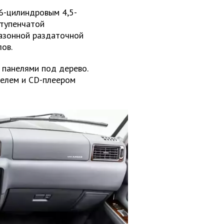
6-цилиндровым 4,5-
ступенчатой
азонной раздаточной
ов.
 панелями под дерево.
телем и CD-плеером