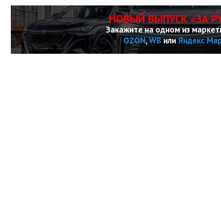
НОВЫЙ ВЫПУСК «ЗА Р
Закажите на одном из маркет
OZON
,
WB
или
Яндекс Ма