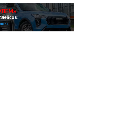
УЛЕМ»
плейсов:
ркет