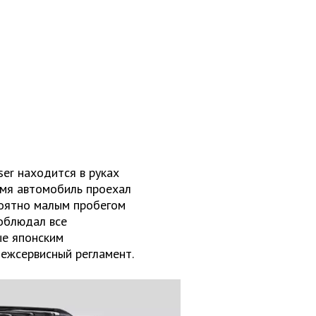
ser находится в руках
ремя автомобиль проехал
роятно малым пробегом
соблюдал все
ые японским
межсервисный регламент.