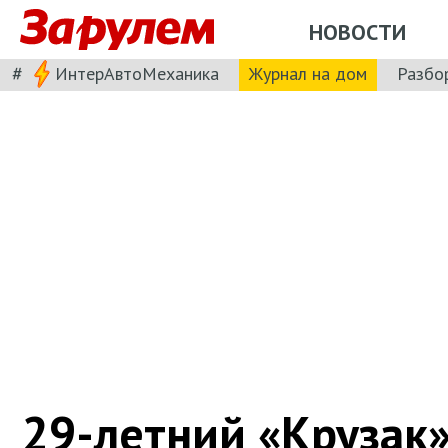
НОВОСТИ
#
ИнтерАвтоМеханика
Журнал на дом
Разбо
29-летний «Крузак»