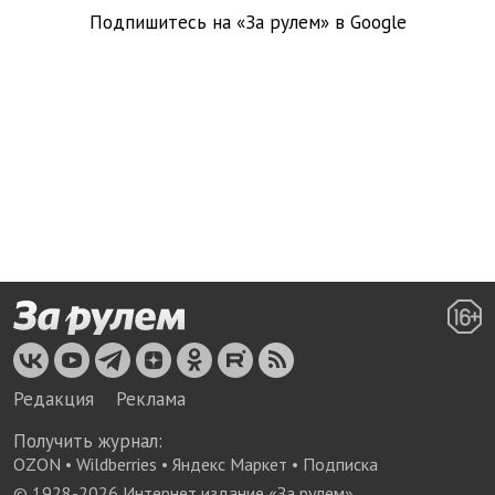
Подпишитесь на «За рулем» в
Google
Редакция
Реклама
Получить журнал:
OZON
•
Wildberries
•
Яндекс Маркет
•
Подписка
© 1928-
2026
Интернет издание «За рулем»