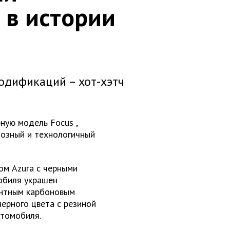
 в истории
одификаций – хот-хэтч
рную модель
Focus
,
озный и технологичный
том
Azura
с черными
обиля украшен
антным карбоновым
ерного цвета с резиной
втомобиля.