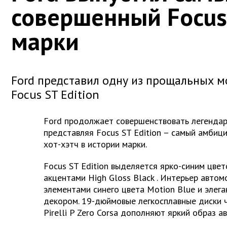
совершенный Focus
марки
Ford представил одну из прощальных м
Focus ST Edition
Ford
продолжает совершенствовать легенда
представляя
Focus
ST
Edition
– самый амбици
хот-хэтч в истории марки.
Focus
ST
Edition
выделяется ярко-синим цве
акцентами
High
Gloss
Black
. Интерьер автом
элементами синего цвета
Motion
Blue
и элег
декором. 19-дюймовые легкосплавные диски ч
Pirelli
P
Zero
Corsa
дополняют яркий образ а