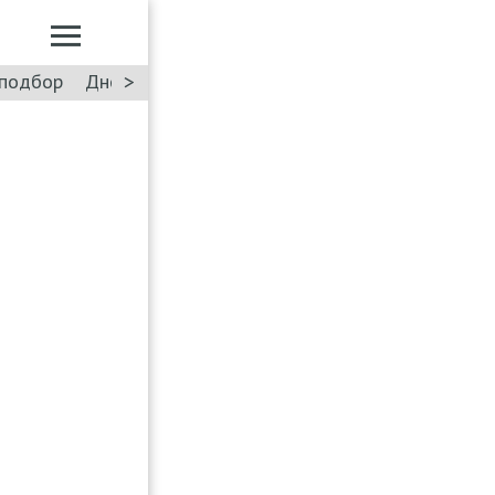
>
подбор
Дневник: Лада Искра
Такси
Форум
ПДД