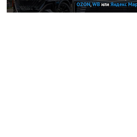
OZON
,
WB
или
Яндекс Ма