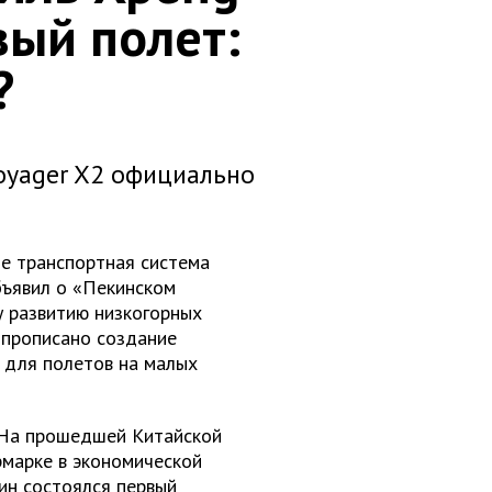
вый полет:
?
oyager X2 официально
де транспортная система
бъявил о «Пекинском
у развитию низкогорных
 прописано создание
 для полетов на малых
. На прошедшей Китайской
марке в экономической
ин состоялся первый