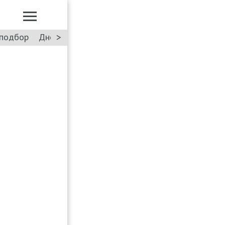
>
подбор
Дневник: Лада Искра
Такси
Форум
ПДД