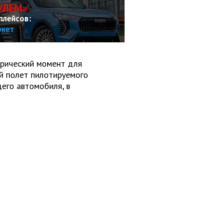
УЛЕМ»
плейсов:
ркет
орический момент для
ый полет пилотируемого
его автомобиля, в