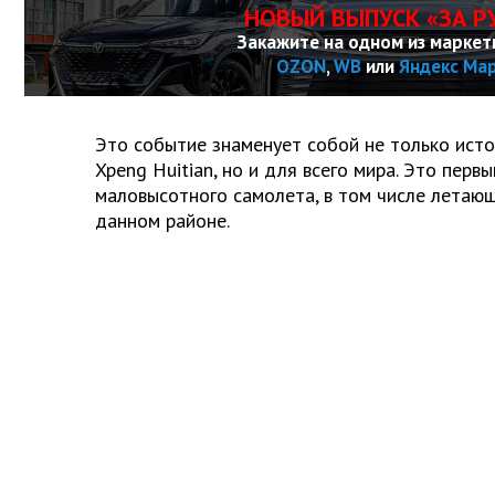
НОВЫЙ ВЫПУСК «ЗА Р
Закажите на одном из маркет
OZON
,
WB
или
Яндекс Ма
Это событие знаменует собой не только ист
Xpeng Huitian, но и для всего мира. Это перв
маловысотного самолета, в том числе летающ
данном районе.