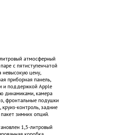
5-литровый атмосферный
 паре с пятиступенчатой
 невысокую цену,
ая приборная панель,
м и поддержкой Apple
ью динамиками, камера
оз, фронтальные подушки
 круиз-контроль, задние
 пакет зимних опций.
становлен 1,5-литровый
зированная коробка