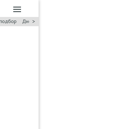
>
подбор
Дневник: Лада Искра
Такси
Форум
ПДД