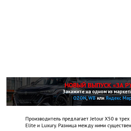
НОВЫЙ ВЫПУСК «ЗА Р
Закажите на одном из маркет
OZON
,
WB
или
Яндекс Ма
Производитель предлагает Jetour X50 в трех
Elite и Luxury. Разница между ними существен