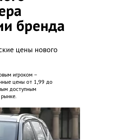
ера
ии бренда
ские цены нового
овым игроком –
нные цены от 1,99 до
амым доступным
 рынке.