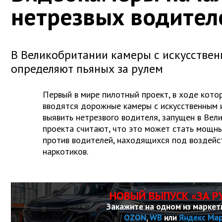
нетрезвых водител
В Великобритании камеры с искусстве
определяют пьяных за рулем
Первый в мире пилотный проект, в ходе кото
вводятся дорожные камеры с искусственным 
выявить нетрезвого водителя, запущен в Вел
проекта считают, что это может стать мощн
против водителей, находящихся под воздейс
наркотиков.
НОВЫЙ ВЫПУСК «ЗА Р
Закажите на одном из маркет
OZON
,
WB
или
Яндекс Ма