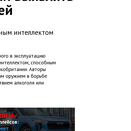
ей
нным интеллектом
рого в эксплуатацию
интеллектом, способным
икобритании. Авторы
ым оружием в борьбе
твием алкоголя или
УЛЕМ»
плейсов:
ркет