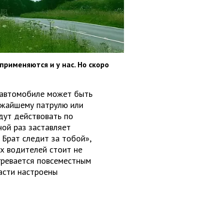
применяются и у нас. Но скоро
в автомобиле может быть
ижайшему патрулю или
дут действовать по
ной раз заставляет
Брат следит за тобой»,
х водителей стоит не
огревается повсеместным
асти настроены