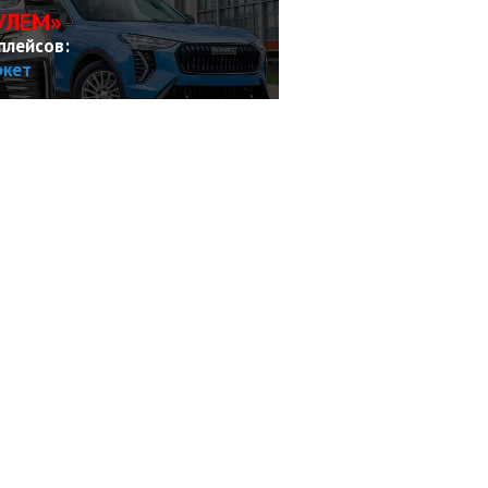
УЛЕМ»
плейсов:
ркет