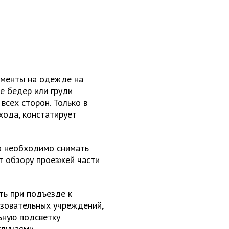
ементы на одежде на
е бедер или груди
 всех сторон. Только в
хода, констатирует
а необходимо снимать
т обзору проезжей части
ь при подъезде к
зовательных учреждений,
ьную подсветку
случаями