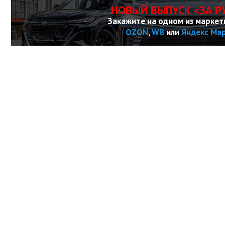
НОВЫЙ ВЫПУСК «ЗА Р
Закажите на одном из маркет
OZON
,
WB
или
Яндекс Ма