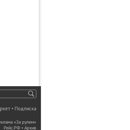
ркет
•
Подписка
еклама «За рулем»
Рейс.РФ
•
Архив