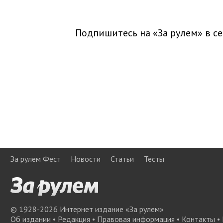
Подпишитесь на «За рулем» в
се
За рулем Фест
Новости
Статьи
Тесты
© 1928-
2026
Интернет издание «За рулем»
Об издании
•
Редакция
•
Правовая информация
•
Контакты
•