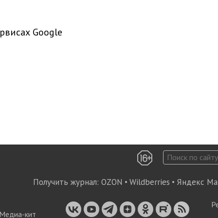
рвисах Google
Получить журнал:
OZON
•
Wildberries
•
Яндекс Ма
Р
Медиа-кит