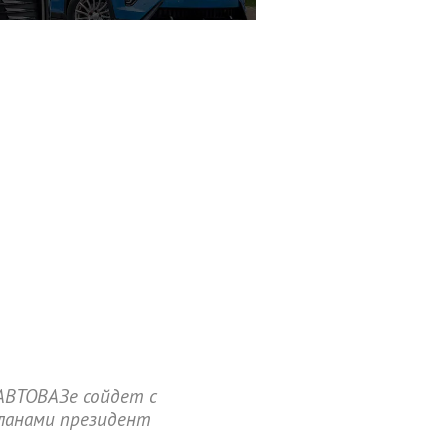
 АВТОВАЗе сойдет с
планами президент