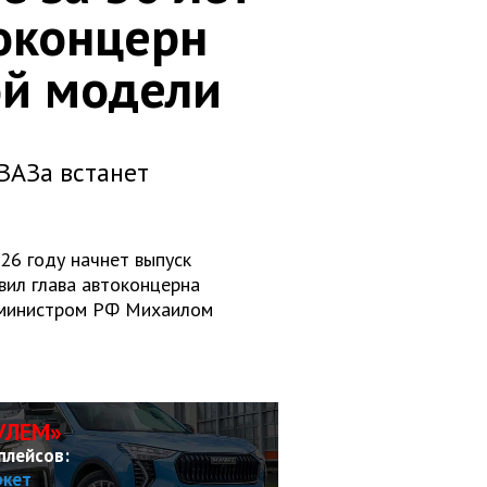
оконцерн
ой модели
ВАЗа встанет
26 году начнет выпуск
явил глава автоконцерна
р-министром РФ Михаилом
УЛЕМ»
плейсов:
ркет