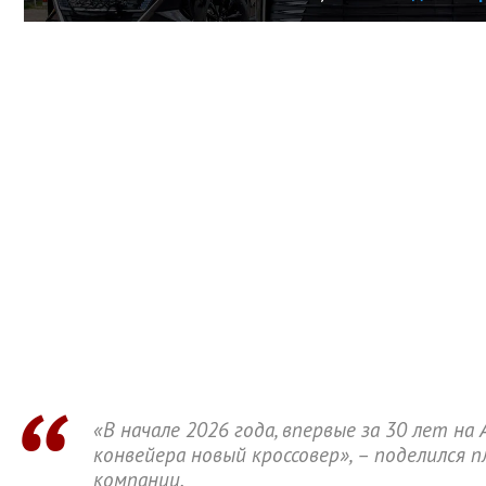
«В начале 2026 года, впервые за 30 лет на
конвейера новый кроссовер», – поделился 
компании.