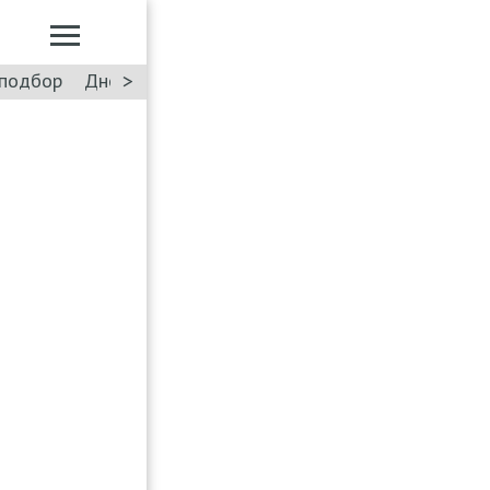
>
подбор
Дневник: Лада Искра
Такси
Форум
ПДД