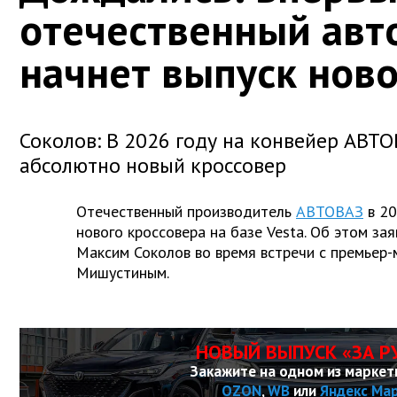
отечественный авт
начнет выпуск нов
Соколов: В 2026 году на конвейер АВТО
абсолютно новый кроссовер
Отечественный производитель
АВТОВАЗ
в 20
нового кроссовера на базе Vesta. Об этом за
Максим Соколов во время встречи с премье
Мишустиным.
НОВЫЙ ВЫПУСК «ЗА Р
Закажите на одном из маркет
OZON
,
WB
или
Яндекс Ма