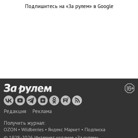
Подпишитесь на «За рулем» в
Google
Редакция
Реклама
Получить журнал:
OZON
•
Wildberries
•
Яндекс Маркет
•
Подписка
© 1928-
2026
Интернет издание «За рулем»