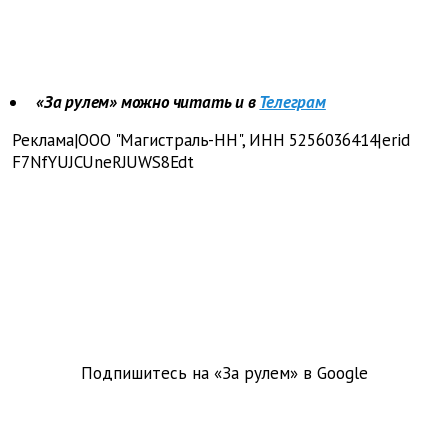
«За рулем» можно читать и в
Телеграм
Реклама|ООО "Магистраль-НН", ИНН 5256036414|erid
F7NfYUJCUneRJUWS8Edt
Подпишитесь на «За рулем» в
Google