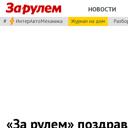
НОВОСТИ
#
ИнтерАвтоМеханика
Журнал на дом
Разбо
«За рулем» поздрав