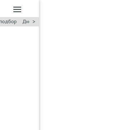
>
подбор
Дневник: Лада Искра
Такси
Форум
ПДД