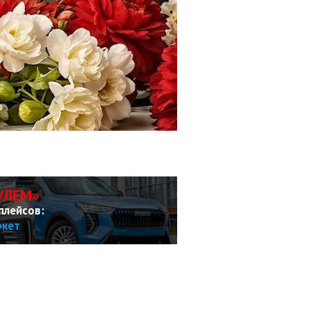
УЛЕМ»
плейсов:
ркет