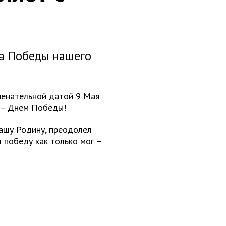
на Победы нашего
менательной датой 9 Мая
а – Днем Победы!
нашу Родину, преодолел
л победу как только мог –