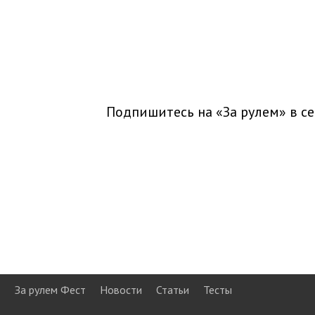
Подпишитесь на «За рулем» в
се
За рулем Фест
Новости
Статьи
Тесты