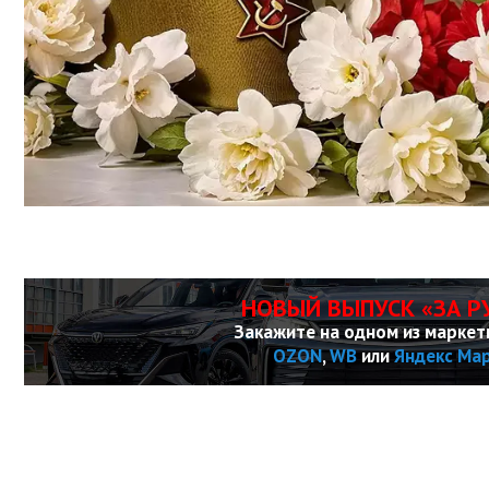
НОВЫЙ ВЫПУСК «ЗА Р
Закажите на одном из маркет
OZON
,
WB
или
Яндекс Ма