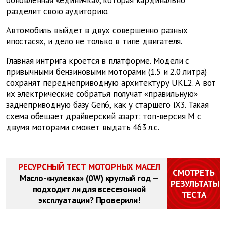
обновленная «единичка», которая кардинально
разделит свою аудиторию.
Автомобиль выйдет в двух совершенно разных
ипостасях, и дело не только в типе двигателя.
Главная интрига кроется в платформе. Модели с
привычными бензиновыми моторами (1.5 и 2.0 литра)
сохранят переднеприводную архитектуру UKL2. А вот
их электрические собратья получат «правильную»
заднеприводную базу Gen6, как у старшего iX3. Такая
схема обещает драйверский азарт: топ-версия M с
двумя моторами cможет выдать 463 л.с.
РЕСУРСНЫЙ ТЕСТ МОТОРНЫХ МАСЕЛ
СМОТРЕТЬ
Масло-«нулевка» (0W) круглый год —
РЕЗУЛЬТАТЫ
подходит ли для всесезонной
ТЕСТА
эксплуатации? Проверили!