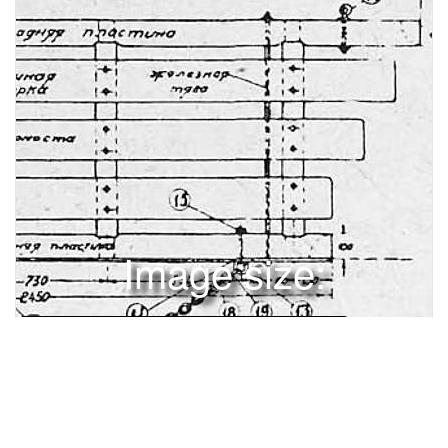
Image size:
1280x1855 Scale:
100% -
PanoJS3
9
10
11
12
•АК СДЕЛАТЬ ПРОСТЕЙШИЕДЕРЕВЯННЫЕ ДОРОЖНЫЕ МАШИНЫРост автотранспорта и увеличение грузооборота настоятельно требуют скорейшего создания сети благоустроенных дорог во всех уголках нашей страны. Ликвидация бездорожьязадача огромной хозяйственно-политической важности. Основным типом дорог низовой сети являются грунтовые дороги. Постройка и содержание этих дорог с наибольшим успехом могут осуществляться путем применения простейших дорожных снарядов. Механизация дорожностроительных работ позволит быстрее ис меньшими затратами строить и поддерживать дороги в исправном состоянии. Учитывая это, Совнарком СССР в своем решении от 6 ноября 1934 г. о дорожном хозяйстве предложил местам «.организовать широкое массовое производство дорожных снарядов (катки, утюги, канавокопатели и пр.) на местных предприятиях для обеспечения механизмами дорожных работ с трудовым участием населения». Наряду с этим, в целях экономии металла, необходимого для выпуска сложных дорожных машин, Цудортранс распорядился прекратить производство металлических утюгов и предложил дорожным организациям приступить к массовому изготовлению их из дерева. Местные коллективы Автодора должны взять на себя инициативу изготовления простейших дорожных машин и внедрения их в дорожное строительство. Такими машинами являются дорожный утюг, канавокопатель, лопата-волокуша к каток. Центральным научно-исследовательским институтом механизации дорожных работ, эксплоатации и проектирования дорожных машин (Цудормашнии) разработаны рабочие чертежи этих машин. Деревянные машины легко могут быть изготовлены в любой колхозной кузнице. Ниже мы даем указания, как эти простейшие дорожные снаряды изготовить. Дорожные утюги4— При постройке грунтовых дорог с помощью дорожных утюгов производится передвижка грунта к оси дороги и планировка дорожного полотна для придания ему необходимой поперечной выпуклости. В дальнейшем, при содержании дорог, утюгом заравниваются на дорожном полотне все неровности, колеи, выбоины, с его же помощью излишек грунта подается к середине дороги для восстановления выпуклого поперечного очертания. Деревянные утюги конструкции Центрально? го научно-исследовательского института, предложенные к применению общесоюзным стандартом, могут изготовляться трех типов: из пластин, досок и из брусьев. Утюг из брусьев передвигается с. помощью трактора. Деревянный утюг из пластин Две пластины устанавливаются параллельно друг друга круглыми поверхностями внутрь (рис. 1). В этом случае наилучшим образом используется каждое ребро: переднее ребро, установленное своей острой .стороной вперед, хорошо срезает грунт, а заднее, поставленное вперед, выпуклостью, разглаживает грунт. Пластины изготовляются из соснового дерева толщиной 20 см и длиной 245 см. Устанавливаются они на расстоянии 93 см между плоскими гранями, причем передняя пластина по отношению' к задней сдвигается на 35 см. Обе пластины соединяются тремяРис. 1. Деревянный утюг из пластин. Цифрами обозначены номера деталей, указанных в таблице на стр. 10. деревянными распорками, двумя металлическими тягами и одной косой связью. Для распорок в пластинах посредине делаются три отверстия размером 6X6 см. В, передней пластине первое отверстие проделывается на расстоянии 15 см от правого края, второе на 88 см, а третье на 161 см; в задней пластине Материал, необходимый для изготовления утюга Наименование деталейМатериал и размеры в мм Количество Общий вес кг%1 2345 "Б7It8 9 10 12 13 14 . 15 16 17 18 19Пластина правая . . " . . . левая . . . . . Распорка поперечная . . Раскос Тяга железная ; Гайка к детали № 5 . . . Шайба к детали № 5 . . Планка железная . . . . Винты для планки . . . . Доска дяя настила . ."'. . Винты Крюк для прицепки цепи Рым для цепи Шайба к детали № 12—13 Гайка „ „ Кольцо цепи Крючок к детали M 16 . b Звено цепи . Кольца цепи • .Сосна 200 X 100 X 2450 „ 200ХЮ0Х245О 60 X 80 X 930 60 X 60 х1 юо d = 10 d = 10 50 X 40 X36XЮX2 450 Оd = 10, 1 = 85 сосна 25 X 160 X2 350 d = 6, 1 = 60• d = 161 131244d = 16 60X40X3 d = 16 d = 16 d=12 d = 7 d = 16J*.1 83 24 216312 75 2ИТОГО V,. ,29,2 29,2 8,1 2,42 1,22 0,048 0,296 11,3 0,416 18,06 0,144 0,822 0,411 0,516 0,105 0,42 0,54 3,6 0,246•-,>,. 107 кгэти отверстия соответственно проделываются на расстоянии: первое — 50 см, второе —120 см и третье —196 см от правого края. Для металлических круглых связей на расстоянии 8,5 см от верхнего края просверливаются два отверстия толщиной 1 см каждоепервое на расстоянии 25 см от правого края и второе — на 70 см от левого края передней пластины. Поперечные распорки делаются из соснового бруса размером 8X6 см, причем края бруса на расстоянии 8,8 см с обеих сторон делаются тоньше ( 6 X6 см). Длина каждой распорки 93 см (рис. 2).S3 СЛ--ч<?1Сi#*П4±±L••*.£11 щ*-7S,4Рис. 2. Поперечные деревянные распорки Железные тяги изготовляются из круглого железа толщиной 1 см и длиною 98 см. С двух сторон каждой тяги делается метровая резьба, причем с каждой стороны железная тяга завинчивается гайками, под которые подкладываются шайбы. Косая связь делается из соснового Зруса размером 6X6 см, причем концы его, которыми чон входит в гнезда пластин на 10 см, делаются тоньше ( 5 X5 см). К передней пластине прикрепляется железная режущая планка, изготовляемая из листового железа, длиною 245 'см, шириною 10 см и толщиною 0,6 см. Эта планка укрепляетсяна пластине при помощи 8 винтов, из которых каждый толщиной 1 см и длиною 8,5 см. При этом, для шляпок винтов в пластине просверливаются отверстия на расстоянии 33 см одно от другого. Край планки должен выступать на 0,6 см за нижнюю кромку передней пластины. Делается это для того, чтобы предохранить деревянную пластину от чрезмерного износа и улучшить режущее ее действиеТяговая цепь состоит из 75 шт. звеньев кузнечной сварки толщиной 0,7 см и длиной каждое 6 см. Цепь прикрепляется к передней пластине с одной стороны при помощи рыма из круглого железа толщиной 1,6 см, с другой — укрепляется на крюке. Крюк закрепляется гай_ кой на передней пластине. Крюк позволяет изменять длину цепи, а также длину отдельных звеньев от места прицепки, что дает возможность располагать ребра утюга под различными углами к оси дороги, в зависимости от условий работы. В средней части цепи устраивается кольцо диаметром 10 'см, к которому прикрепляется крюк от упряжного валка. Поверх деревянных поперечин устраивается помост для рабочего, состоящий из трех досок длиною 235 см, шириною 16 см и толщиною 2,5 см. Каждая доска прикрепляется к поперечине двумя винтами толщиной 0,6 см и длиной 6 см. Для передвижения такого утюга требуется две лошади. Как построить деревянный канавокопатель Конструкция и способ постройки деревянного канавокопателя также очень просты. Такой канавокопатель может быть построен в любой колхозной кузнице (рис. 3). Он состоит из двух досок разных размеров, устанавливаемых примерно под углом в 30° одна к другой и закрепляемых в такого положении поперечной доской — распоркой. 40\Сг* 4,85глйи?&•й^««il и*й<гдРис. 3. Деревянный канавокопатель. Цифрами обозначены номера деталей, Материалы, необходимые для постройки канавокопателяwуказанных ниже.2SНаименование деталей2£1 23456789 10 И 12 13 14 15 16 17 18 19 20 21 22 23 24 25 26 27 28 59Материал и размеры в ммКоличествоОбщий вес в кгНаправляющая доска Отвальная доска . . . Поперечная п . . . 1-я настильная доска 2-я „ . з-я „ • ,. : 4-я , . Ручки для рабочего . . Оковка железная . . . Стяжной болт Клин угла Скоба для ручки . . . Петля для цепи задней Петля для цепи передней Шайба к № 10 . . . . Шайба петли Кольца цепи . . . . . . Прицепное кольцо . . . Гайка Шайбы петли Гайка Уголок „ . . . . . . . . Болт Гайка Болт Гайка Винт . Гвоздидерево 40 X 250 X 3500 40X250 ЮX 250 40 X 150 40 У 150 ; 40 X 150 : N 40 X 150 X 580 50 X 65 X 1500 5X ЮО X 3290. d = 20, 1 = 325 дерево 5X75 d 12, 1 : 260 d = 12; 1 :325 d : 45 d : 60; a = 5 d : 7; 1 = 155 d 12; 1 = 260 d : 20 d a: a : d: d ddd = 21 : 8; 1 = 160 : 8; 1 = 160 : 16; 1 = 65 : 16 : 10; 1 = 60 : 10 - 10; 1 = 85 1 = 1001 111111211121112 112 11221199883 2024,5 18,75 5,87 5,2 4,48 3,2 2,5 8,32 11,8 0,8 2,56 1,576 0,2 0,29 0,17 0,24 5,32 0,25 0,10 0,20 0,20 0,50 0,5 0,72 0,45 0,24 0,16 0,12 0,20Итого. около 100 кг Длинная доска называется направляющей. Она делается из соснового дерева длиною 350 см., шириной 25 см и толщиной 4 см. Назначение ее — давать направление в работе всего снаряда.»*1ч*ьРис. 4. Поперечная распорная двСка. Короткая доска, расположенная под углом к" направляющей, называется отвальной. Она делается, также из соснового дерева, длина ее 264 см, ширина 25 см и толщина 4 см. Доска эта служит для срезания грунта и передвижки его в боковом направлении. Передний край направляющей доски скашивается под углом в 30° (для прикрепления к ней отвальной доски), для чего вырубается гнездо глубиной 2 см, на высоту 15 см и ширину 8 см. В направляющей доске на расстоянии 20,8 и 45,8 см от наружного края просверливаются два отверстия диаметром в2 см, для укрепления стяжных болтов при постановке деревянного клина. В 189,3 см от наружного края доски вырубается сквозное гнездо, размером 4X 10 см, для помещения шипа распорной доски. В передней части отвальной доски под углом в 30° делается шип шириной 8 см и высотой 15 см, который входит в гнездо направляющей доски и, таким образом, соединяется с ней.По всей длине отвальной доски просверливается ряд отверстий для/укрепления скоб для ручек и болтов, соединяющих отвальную доску с передним клином, и болтов, прикрепляющих тяговую цепь. Нижний край отвальной доски для лучшего врезания в грунт и соскабливания его оковывается полосовым железом толщиной 0,5 см и шириной 10 см. Эта оковка для лучшей сохранности передней грани канавокопателя, которая несет более тяжелую работу, загибается и прикрепляется винтами к направляющей доске. Передняя часть усиливается деревянным клином, который крепко соединяется с направляющей и" отвальной досками. Направляющая и отвальная доски в задней части соединяются поперечной распоркойТ-4£2с?гРис. 6. Болты для укрепления тяговой цепи (рис. 4), которая изготовляется