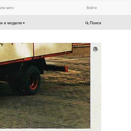
упи авто
Войти
и и модели
Поиск