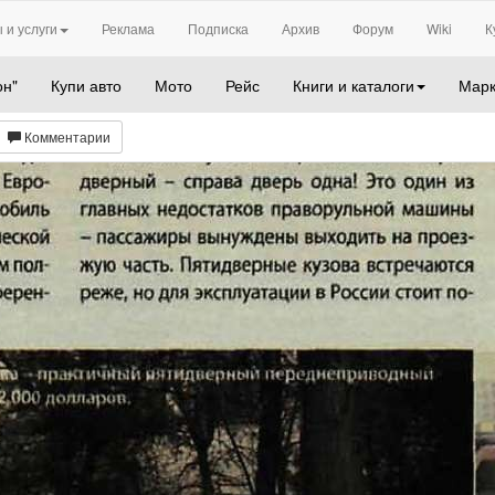
 и услуги
Реклама
Подписка
Архив
Форум
Wiki
К
он"
Купи авто
Мото
Рейс
Книги и каталоги
Марк
Комментарии