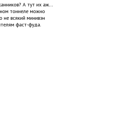
канников? А тут их аж…
ьном тоннеле можно
о не всякий минивэн
ителям фаст-фуда.