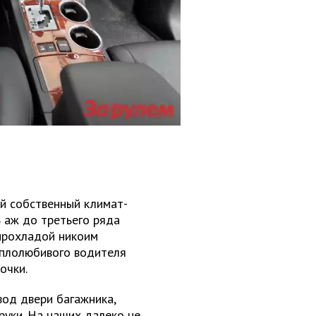
й собственный климат-
 аж до третьего ряда
прохладой никоим
еплолюбивого водителя
очки.
вод двери багажника,
руки. На наших далеко не