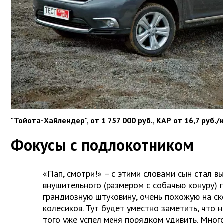
"Тойота-Хайлендер", от 1 757 000 руб., КАР от 16,7 руб./
Фокусы с подлокотником
«Пап, смотри!» – с этими словами сын стал в
внушительного (размером с собачью конуру)
грандиозную штуковину, очень похожую на ск
колесиков. Тут будет уместно заметить, что н
того уже успел меня порядком удивить. Много