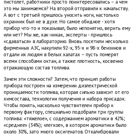
пистолет, работники просто поинтересовались – а чем
это мы занимаемся? На второй отправили к начальству.
А вот с третьей пришлось уносить ноги, настолько
охранник был не в духе. Но самое обидное - хотя
прибор что-то и показывал, было непонятно, верить ему
или нет? Мы же, как-никак, эксперты - пришлось
«сдаваться» в лабораторию. Вновь посетили несколько
фирменных АЗС, накупили 92-х, 95-х и 98-х бензинов и
отдали их людям в белых халатах – пусть померят
всеми способами октан, а также плотность, косвенно
отражающую состав топлива.
Зачем эти сложности? Затем, что принцип работы
прибора построен на измерении диэлектрической
проницаемости топлива, которая сильно зависит от его
химсостава, технологии получения и набора присадок.
Чтобы понять, насколько чувствителен прибор к
первому фактору, специально подобрали три группы
топлива: «тяжелое», с содержанием ароматики в 42%;
«среднее» (34%); «легкое», в котором ароматики было
около 30%, зато много оксигенатов. Откалибровали