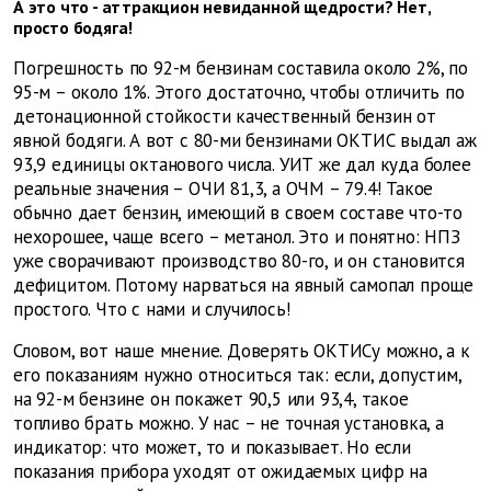
А это что - аттракцион невиданной щедрости? Нет,
просто бодяга!
Погрешность по 92-м бензинам составила около 2%, по
95-м – около 1%. Этого достаточно, чтобы отличить по
детонационной стойкости качественный бензин от
явной бодяги. А вот с 80-ми бензинами ОКТИС выдал аж
93,9 единицы октанового числа. УИТ же дал куда более
реальные значения – ОЧИ 81,3, а ОЧМ – 79.4! Такое
обычно дает бензин, имеющий в своем составе что-то
нехорошее, чаще всего – метанол. Это и понятно: НПЗ
уже сворачивают производство 80-го, и он становится
дефицитом. Потому нарваться на явный самопал проще
простого. Что с нами и случилось!
Словом, вот наше мнение. Доверять ОКТИСу можно, а к
его показаниям нужно относиться так: если, допустим,
на 92-м бензине он покажет 90,5 или 93,4, такое
топливо брать можно. У нас – не точная установка, а
индикатор: что может, то и показывает. Но если
показания прибора уходят от ожидаемых цифр на