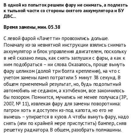
В одной из попыток решили фару не снимать, а подлезть
к тыльной части со стороны снятого аккумулятора и БУ
ДВС...
Время замены, мин. 05.38
С левой фарой «Лачетти» провозились дольше.
Поначалу из-за невнятной инструкции взялись снимать
аккумулятор и блок управления двигателем, поскольку
в ней сказано лишь, как снять заглушки с фары, а как к
ним подобраться – ни слова. Оказалось, проще вынуть
фару целиком (долой три болта крепления), на что с
учетом замены ламп потратили 5 минут 38 секунд. В
общем приемлемый результат, но, будь подопытный
автомобиль не седаном, а хэтчбеком, все закончилось
бы позором. Помнится, мучились не менее получаса (ЗР,
2007, № 11), извлекая фару для замены поворотника:
патрон хоть и доступен из-под капота, но его не
вынешь – упирается в кузов. А чтобы вынуть фару, надо
снять (или по крайней мере приспустить) бампер, сняв
решетку радиатора. В общем, разобрать полмашины.