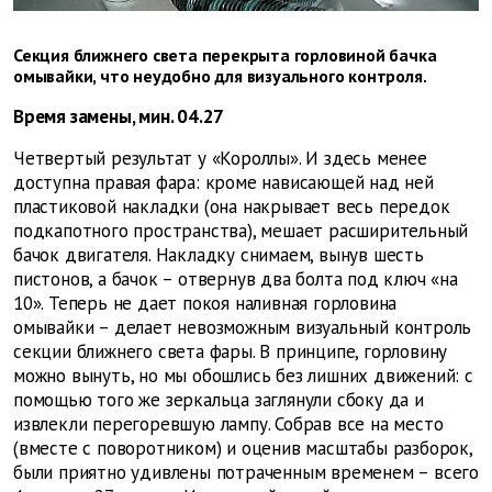
Секция ближнего света перекрыта горловиной бачка
омывайки, что неудобно для визуального контроля.
Время замены, мин. 04.27
Четвертый результат у «Короллы». И здесь менее
доступна правая фара: кроме нависающей над ней
пластиковой накладки (она накрывает весь передок
подкапотного пространства), мешает расширительный
бачок двигателя. Накладку снимаем, вынув шесть
пистонов, а бачок – отвернув два болта под ключ «на
10». Теперь не дает покоя наливная горловина
омывайки – делает невозможным визуальный контроль
секции ближнего света фары. В принципе, горловину
можно вынуть, но мы обошлись без лишних движений: с
помощью того же зеркальца заглянули сбоку да и
извлекли перегоревшую лампу. Собрав все на место
(вместе с поворотником) и оценив масштабы разборок,
были приятно удивлены потраченным временем – всего