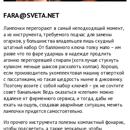
FARA@SVETA.NET
Лампочки перегорают в самый неподходящий момент,
а из инструмента, требуемого подчас для замены
огарков, у большинства владельцев лишь скудный
штатный набор. От баллонного ключа толку мало – им
разве что по фаре ударишь в надежде продлить
агонию перегоревшей спирали (хотя лучше стукнуть
кулаком: меньше шансов расколоть колпак). Хорошо,
если производитель укомплектовал машину отверткой
с пассатижами, но такая щедрость нынче в диковинку.
Поэтому возите с собой набор ключей – уж не сочтите
совет банальным. Ведь оказаться «слепым» можно
вдалеке от фирменного сервиса, и тогда, дабы не
ехать на ощупь, создавая аварийные ситуации, менять
лампочки придется самостоятельно.
Из прочего инструмента полезны компактный фонарик,
чтобы подсветить, а также зеркальце, чтобы