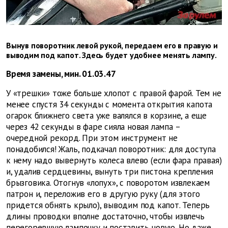
Вынув поворотник левой рукой, передаем его в правую и
выводим под капот. Здесь будет удобнее менять лампу.
Время замены, мин. 01.03.47
У «трешки» тоже больше хлопот с правой фарой. Тем не
менее спустя 34 секунды с момента открытия капота
огарок ближнего света уже валялся в корзине, а еще
через 42 секунды в фаре сияла новая лампа –
очередной рекорд. При этом инструмент не
понадобился! Жаль, подкачал поворотник: для доступа
к нему надо вывернуть колеса влево (если фара правая)
и, удалив сердцевины, вынуть три пистона крепления
брызговика. Отогнув «лопух», с поворотом извлекаем
патрон и, переложив его в другую руку (для этого
придется обнять крыло), выводим под капот. Теперь
длины проводки вполне достаточно, чтобы извлечь
перегоревшую лампочку и поставить новую. Но даже