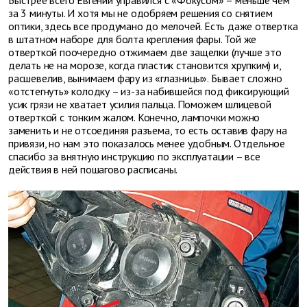
за 3 минуты. И хотя мы не одобряем решения со снятием
оптики, здесь все продумано до мелочей. Есть даже отвертка
в штатном наборе для болта крепления фары. Той же
отверткой поочередно отжимаем две защелки (лучше это
делать не на морозе, когда пластик становится хрупким) и,
расшевелив, вынимаем фару из «глазницы». Бывает сложно
«отстегнуть» колодку – из-за набившейся под фиксирующий
усик грязи не хватает усилия пальца. Поможем шлицевой
отверткой с тонким жалом. Конечно, лампочки можно
заменить и не отсоединяя разъема, то есть оставив фару на
привязи, но нам это показалось менее удобным. Отдельное
спасибо за внятную инструкцию по эксплуатации – все
действия в ней пошагово расписаны.