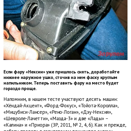
Если фару «Нексии» уже пришлось снять, доработайте
нижнее наружное ушко, сточив на нем фаску круглым
напильником. Теперь поставить фару на место будет
гораздо проще.
Напомним, в нашем тесте участвуют десять машин:
«Хёндай-Акцент», «Форд-Фокус», «Тойота-Королла»,
«Мицубиси-Лансер», «Рено-Логан», «Дэу-Нексия»,
«Шевроле-Лачетти», «Мазда-3» и две «Лады» –
«Калина» и «Приора» (ЗР, 2011, № 2, 4, 6). Как и прежде,