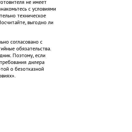
готовителя не имеет
знакомьтесь с условиями
ательно техническое
Посчитайте, выгодно ли
ьно согласовано с
тийные обязательства.
дник. Поэтому, если
 требования дилера
отой о безотказной
овиях».