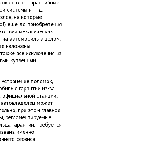
, сокращены гарантийные
й системы и т. д.
злов, на которые
но!) еще до приобретения
сутствии механических
 на автомобиль в целом.
где изложены
 также все исключения из
овый купленный
 устранение поломок,
биль с гарантии из-за
а официальной станции,
О автовладелец может
ельно, при этом главное
ы, регламентируемые
ьца гарантии, требуется
ызвана именно
ннего сервиса.