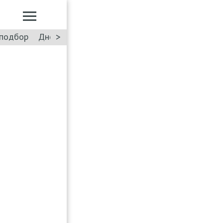
>
подбор
Дневник: Лада Искра
Такси
Форум
ПДД