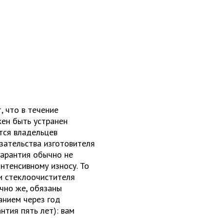
, что в течение
жен быть устранен
ится владельцев
язательства изготовителя
гарантия обычно не
нтенсивному износу. То
ки стеклоочистителя
ечно же, обязаны
анием через год
нтия пять лет): вам