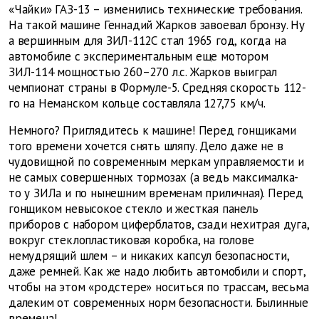
«Чайки» ГАЗ-13 – изменились технические требования.
На такой машине Геннадий Жарков завоевал бронзу. Ну
а вершинным для ЗИЛ-112С стал 1965 год, когда на
автомобиле с экспериментальным еще мотором
ЗИЛ-114 мощностью 260–270 л.с. Жарков выиграл
чемпионат страны в Формуле-5. Средняя скорость 112-
го на Неманском кольце составляла 127,75 км/ч.
Немного? Приглядитесь к машине! Перед гонщиками
того времени хочется снять шляпу. Дело даже не в
чудовищной по современным меркам управляемости и
не самых совершенных тормозах (а ведь максималка-
то у ЗИЛа и по нынешним временам приличная). Перед
гонщиком невысокое стекло и жесткая панель
приборов с набором циферблатов, сзади нехитрая дуга,
вокруг стеклопластиковая коробка, на голове
немудрящий шлем – и никаких капсул безопасности,
даже ремней. Как же надо любить автомобили и спорт,
чтобы на этом «родстере» носиться по трассам, весьма
далеким от современных норм безопасности. Былинные
времена!