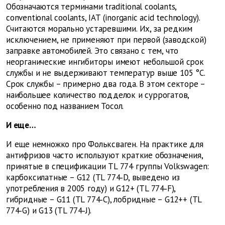
Обозначаются терминами traditional coolants,
conventional coolants, IAT (inorganic acid technology).
Считаются морально устаревшими. Их, за редким
исключением, не применяют при первой (заводской)
заправке автомобилей. Это связано с тем, что
неорганические ингибиторы имеют небольшой срок
службы и не выдерживают температур выше 105 °C.
Срок службы – примерно два года. В этом секторе –
наибольшее количество подделок и суррогатов,
особенно под названием Тосол.
И еще…
И еще немножко про Фольксваген. На практике для
антифризов часто используют краткие обозначения,
принятые в спецификации TL 774 группы Volkswagen:
карбоксилатные – G12 (TL 774‑D, выведено из
употребления в 2005 году) и G12+ (TL 774‑F),
гибридные – G11 (TL 774‑C), лобридные – G12++ (TL
774‑G) и G13 (TL 774‑J).