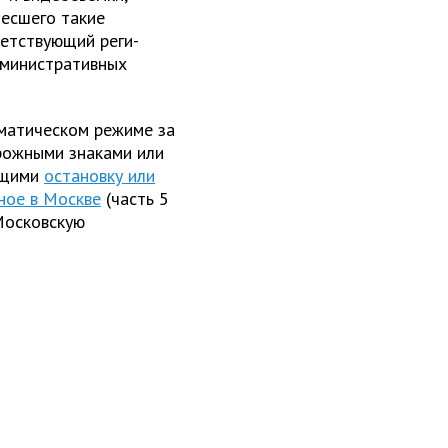
есшего такие
ветствующий реги­
дминистративных
оматическом режиме за
рожными знаками или
ющими
остановку или
ное в Москве
(часть 5
Московскую