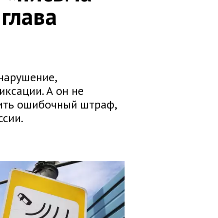
 глава
нарушение,
ксации. А он не
рить ошибочный штраф,
ссии.