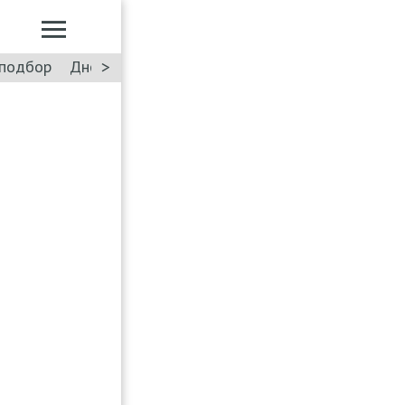
>
подбор
Дневник: Лада Искра
Такси
Форум
ПДД