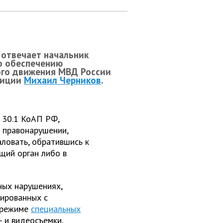
 отвечает начальник
по обеспечению
ого движения МВД России
лиции
Михаил Черников
.
 30.1 КоАП РФ,
 правонарушении,
ловать, обратившись к
щий орган либо в
ных нарушениях,
ированных с
 режиме
специальных
 и видеосъемки,