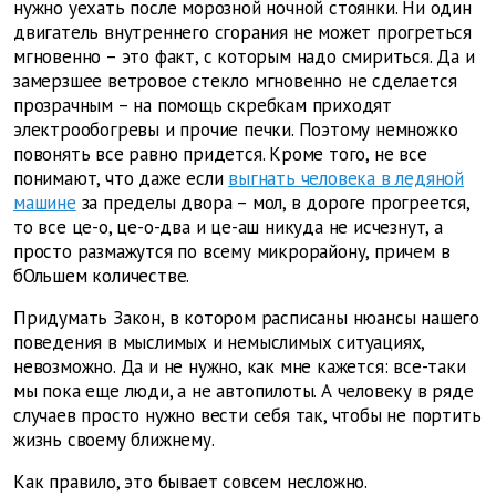
нужно уехать после морозной ночной стоянки. Ни один
двигатель внутреннего сгорания не может прогреться
мгновенно – это факт, с которым надо смириться. Да и
замерзшее ветровое стекло мгновенно не сделается
прозрачным – на помощь скребкам приходят
электрообогревы и прочие печки. Поэтому немножко
повонять все равно придется. Кроме того, не все
понимают, что даже если
выгнать человека в ледяной
машине
за пределы двора – мол, в дороге прогреется,
то все це-о, це-о-два и це-аш никуда не исчезнут, а
просто размажутся по всему микрорайону, причем в
бОльшем количестве.
Придумать Закон, в котором расписаны нюансы нашего
поведения в мыслимых и немыслимых ситуациях,
невозможно. Да и не нужно, как мне кажется: все-таки
мы пока еще люди, а не автопилоты. А человеку в ряде
случаев просто нужно вести себя так, чтобы не портить
жизнь своему ближнему.
Как правило, это бывает совсем несложно.