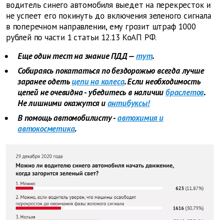
водитель синего автомобиля выедет на перекресток и
не успеет его покинуть до включения зеленого сигнала
в поперечном направлении, ему грозит штраф 1000
рублей по части 1 статьи 12.13 КоАП РФ.
Еще один тест на знание ПДД —
тут
.
Собираясь покататься по бездорожью всегда лучше
заранее одеть
цепи на колеса
. Если необходимость
цепей не очевидна - убедитесь в наличии
браслетов
.
Не лишними окажутся и
антибуксы!
В помощь автомобилисту -
автохимия и
автокосметика
.