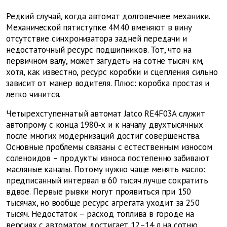
Редкий случай, когда автомат долговечнее механики.
Механической пятиступке 4M40 вменяют в вину
отсутствие синхронизатора задней передачи и
недостаточный ресурс подшипников. Тот, что на
первичном валу, может загудеть на сотне тысяч км,
хотя, как известно, ресурс коробки и сцепления сильно
зависит от манер водителя. Плюс: коробка простая и
легко чинится.
Четырехступенчатый автомат Jatco RE4F03A служит
автопрому с конца 1980‑х и к началу двухтысячных
после многих модернизаций достиг совершенства.
Основные проблемы связаны с естественным износом
соленоидов – продукты износа постепенно забивают
масляные каналы. Потому нужно чаще менять масло:
предписанный интервал в 60 тысяч лучше сократить
вдвое. Первые рывки могут проявиться при 150
тысячах, но вообще ресурс агрегата уходит за 250
тысяч. Недостаток – расход топлива в городе на
версиях с автоматом достигает 12–14 л на сотню.