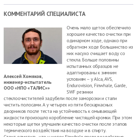
КОММЕНТАРИЙ СПЕЦИАЛИСТА
Очень мало щеток обеспечило
хорошее качество очистки при
одинарном ходе, однако при
обратном ходе большинство из
них насухо счищает воду со
стекла. Больше половины
испытанных образцов не
адаптированы к зимним
Алексей Хомяков,
условиям – у Alca, AVS,
инженер-испытатель
Endurovision, Finwhale, Garde,
ООО «НПО «ТАЛИС»»
SWF резинки
стеклоочистителей задубели после заморозки и стали
чистить полосами. А у четырех из пяти бескаркасных
дворников после теста на устойчивость к омывающей
жидкости произошло коробление чистящей кромки. При этом
некоторые щетки улучшили качество очистки после этапов
термического воздействия на воздухе и в спирту.
Стоит отметить, что у щеток Finwhale после воздействия