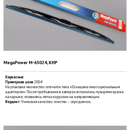
MegaPower M-65024, КНР
Каркасные
Примерная цена
200 ₽
На упаковке множество опечаток типа «Оснащена многоциональным
адаптером». После пребывания в камерах вспучилась пузырями краска
на каркасе, появились пятна коррозии на направля­ющих.
Вердикт:
Учитывая качество очистки – середнячок.