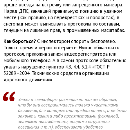
вроде выезда на встречку или запрещенного маневра.
Наряд ДПС, занявший правильную позицию в удачном
месте (как правило, на перекрестках и поворотах), в
снегопад может выписывать протоколы по составам,
тянущим на лишение прав, в промышленных масштабах.
Как бороться?
С инспектором спорить бесполезно.
Только время и нервы потеряете. Нужно обжаловать
протокол, приложив записи видеорегистратора или
мобильного телефона. А в самом протоколе обязательно
указать нарушение пунктов 4.3, 4.4, 5.1.4 «ГОСТ Р
52289–2004. Технические средства организации
дорожного движения»:
Знаки и светофоры размещают таким образом,
чтобы они воспринимались только участниками
движения, для которых они предназначены, и не были
закрыты какими-либо препятствиями (рекламой,
зелеными насаждениями, опорами наружного
освещения и т.п.), обеспечивали удобство