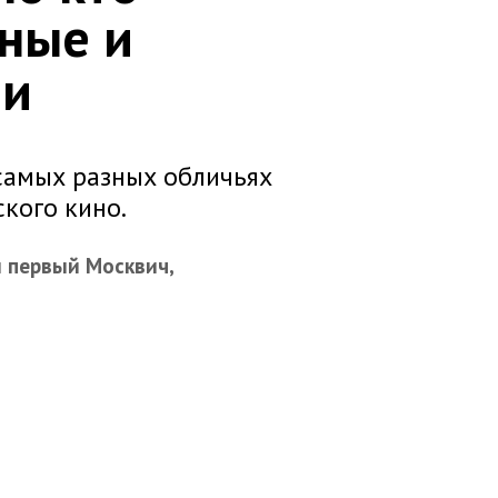
нные и
ии
самых разных обличьях
ского кино.
й первый Москвич,