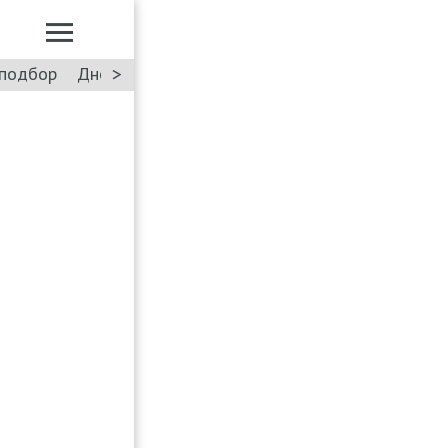
>
подбор
Дневник: Лада Искра
Такси
Форум
ПДД