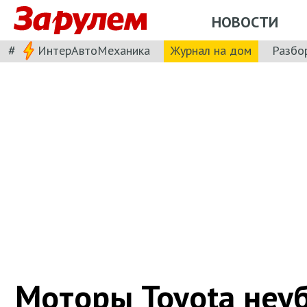
НОВОСТИ
#
ИнтерАвтоМеханика
Журнал на дом
Разбо
Моторы Toyota неу