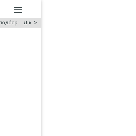
>
подбор
Дневник: Лада Искра
Такси
Форум
ПДД