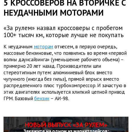
5 КРОССОВЕРОВ НА ВТОРИЧКЕ С
НЕУДАЧНЫМИ МОТОРАМИ
«За рулем» назвал кроссоверы с пробегом
100+ тысяч км, которые лучше не покупать
К неудачным
моторам
отнесем, в первую очередь,
массовые бензиновые, что появились во время «первой
волны даунсайзинга» (уменьшение рабочего объема) –
примерно 20 лет назад. Производители шли
стереотипным путем: алюминиевый блок вместо
чугунного (иногда без гильз), прямой впрыск вместо
распределенного плюс турбокомпрессор. И зачастую в
этих двигателях используется хлипкий цепной привод
ГРМ. Базовый
бензин
– АИ-98.
НОВЫЙ ВЫПУСК «ЗА РУЛЕМ»
Закажите на одном из маркетплейсов: