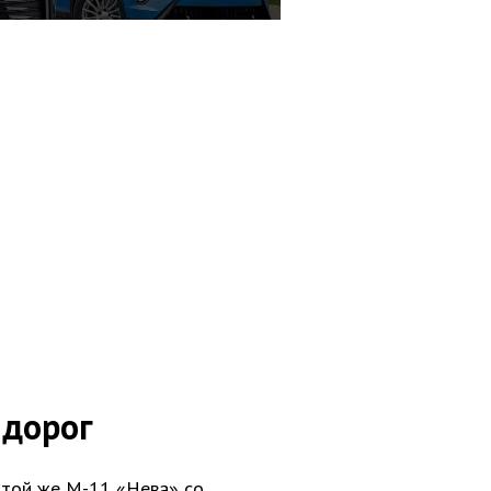
 дорог
 той же М-11 «Нева» со