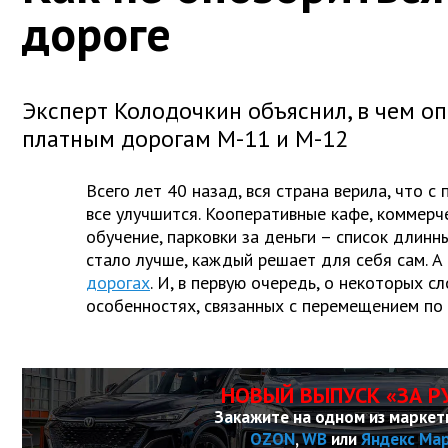
дороге
Эксперт Колодочкин объяснил, в чем оп
платным дорогам М-11 и М-12
Всего лет 40 назад, вся страна верила, что с
все улучшится. Кооперативные кафе, коммерч
обучение, парковки за деньги – список длинн
стало лучше, каждый решает для себя сам. А
дорогах
. И, в первую очередь, о некоторых с
особенностях, связанных с перемещением по
НОВЫЙ ВЫПУСК «ЗА Р
Закажите на одном из маркет
OZON
,
WB
или
Яндекс Ма