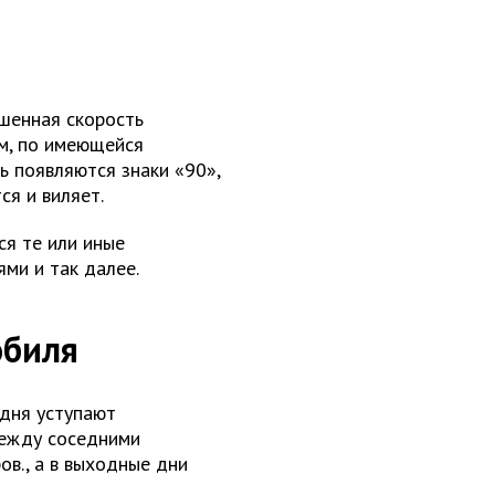
шенная скорость
ум, по имеющейся
ь появляются знаки «90»,
ся и виляет.
ся те или иные
ми и так далее.
обиля
одня уступают
между соседними
ов., а в выходные дни