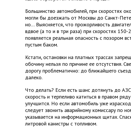
Большинство автомобилей, при скоростях око
могли бы доезжать от Москвы до Санкт-Пете
но… Выясняется, что прожорливость двигате
вдвое (а то и в три раза) при скоростях 150-
появляется реальная опасность с позором вс
пустым баком.
Кстати, остановки на платных трассах запрещ
обочину нельзя по причине ее отсутствия. Св
дорогу проблематично: до ближайшего съезда
далеко.
Что делать? Если есть шанс дотянуть до АЗС
скорость и терпеливо катиться в правом ряду
улучшится. Но если автомобиль уже израсходо
следует звонить аварийному комиссару по но
указывается на информационных щитах. Спасе
литровой канистры с топливом.