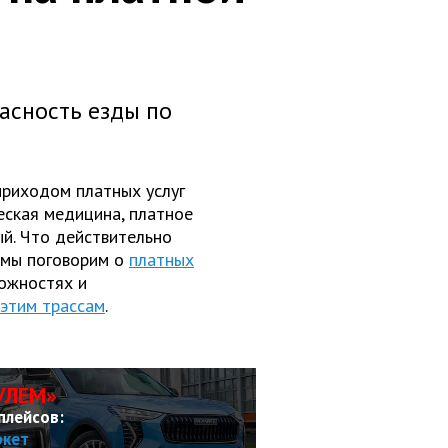
асность езды по
 приходом платных услуг
еская медицина, платное
ый. Что действительно
 мы поговорим о
платных
ложностях и
этим трассам
.
УЛЕМ»
плейсов:
ркет