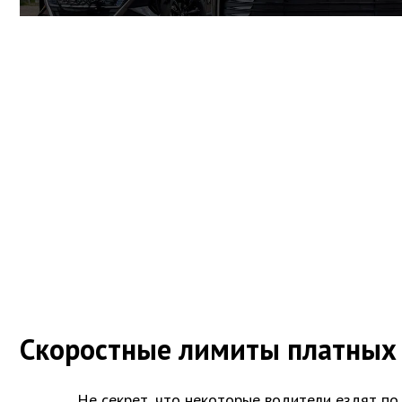
Скоростные лимиты платных
Не секрет, что некоторые водители ездят по