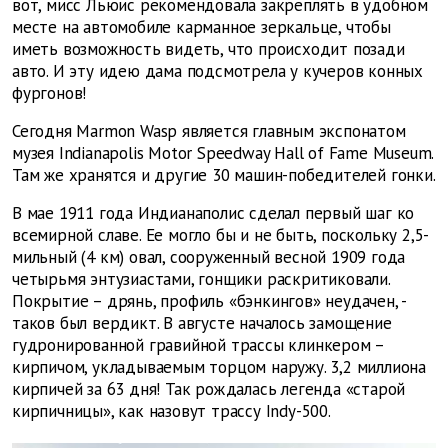
вот, мисс Льюис рекомендовала закреплять в удобном
месте на автомобиле карманное зеркальце, чтобы
иметь возможность видеть, что происходит позади
авто. И эту идею дама подсмотрела у кучеров конных
фургонов!
Сегодня Marmon Wasp является главным экспонатом
музея Indianapolis Motor Speedway Hall of Fame Museum.
Там же хранятся и другие 30 машин-победителей гонки.
В мае 1911 года Индианаполис сделал первый шаг ко
всемирной славе. Ее могло бы и не быть, поскольку 2,5-
мильный (4 км) овал, сооруженный весной 1909 года
четырьмя энтузиастами, гонщики раскритиковали.
Покрытие – дрянь, профиль «бэнкингов» неудачен, -
таков был вердикт. В августе началось замощение
гудронированной гравийной трассы клинкером –
кирпичом, укладываемым торцом наружу. 3,2 миллиона
кирпичей за 63 дня! Так рождалась легенда «старой
кирпичницы», как назовут трассу Indy-500.