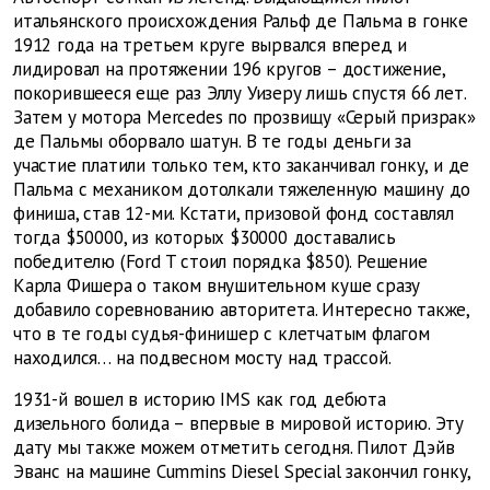
итальянского происхождения Ральф де Пальма в гонке
1912 года на третьем круге вырвался вперед и
лидировал на протяжении 196 кругов – достижение,
покорившееся еще раз Эллу Уизеру лишь спустя 66 лет.
Затем у мотора Mercedes по прозвищу «Серый призрак»
де Пальмы оборвало шатун. В те годы деньги за
участие платили только тем, кто заканчивал гонку, и де
Пальма с механиком дотолкали тяжеленную машину до
финиша, став 12-ми. Кстати, призовой фонд составлял
тогда $50000, из которых $30000 доставались
победителю (Ford T стоил порядка $850). Решение
Карла Фишера о таком внушительном куше сразу
добавило соревнованию авторитета. Интересно также,
что в те годы судья-финишер с клетчатым флагом
находился… на подвесном мосту над трассой.
1931-й вошел в историю IMS как год дебюта
дизельного болида – впервые в мировой историю. Эту
дату мы также можем отметить сегодня. Пилот Дэйв
Эванс на машине Cummins Diesel Special закончил гонку,