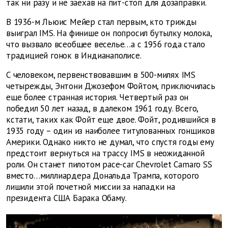
так ни разу и не заехав на пит-стоп для дозаправки.
В 1936-м Льюис Мейер стал первым, кто трижды
выиграл IMS. На финише он попросил бутылку молока,
что вызвало всеобщее веселье…а с 1956 года стало
традицией гонок в Индианаполисе.
С человеком, первенствовавшим в 500-милях IMS
четырежды, Энтони Джозефом Фойтом, приключилась
еще более странная история. Четвертый раз он
победил 50 лет назад, в далеком 1961 году. Всего,
кстати, таких как Фойт еще двое. Фойт, родившийся в
1935 году – один из наиболее титулованных гонщиков
Америки. Однако никто не думал, что спустя годы ему
предстоит вернуться на трассу IMS в неожиданной
роли. Он станет пилотом pace-car Chevrolet Camaro SS
вместо…миллиардера Дональда Трампа, которого
лишили этой почетной миссии за нападки на
президента США Барака Обаму.