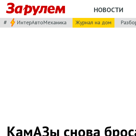
НОВОСТИ
#
ИнтерАвтоМеханика
Журнал на дом
Разбо
КамАЗы снова брос