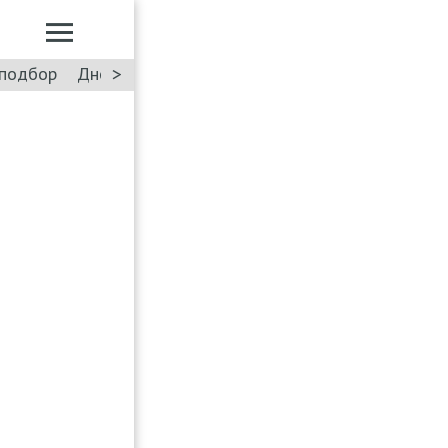
>
подбор
Дневник: Лада Искра
Такси
Форум
ПДД