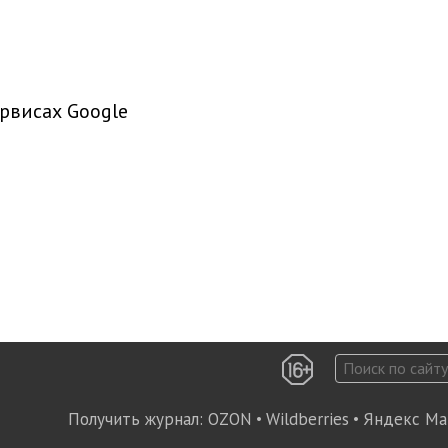
рвисах Google
Получить журнал:
OZON
•
Wildberries
•
Яндекс Ма