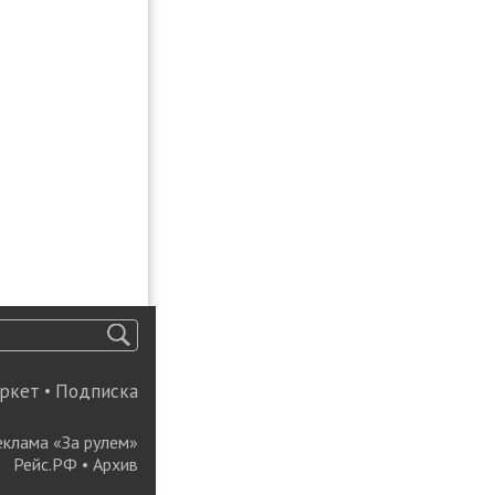
ркет
•
Подписка
еклама «За рулем»
Рейс.РФ
•
Архив