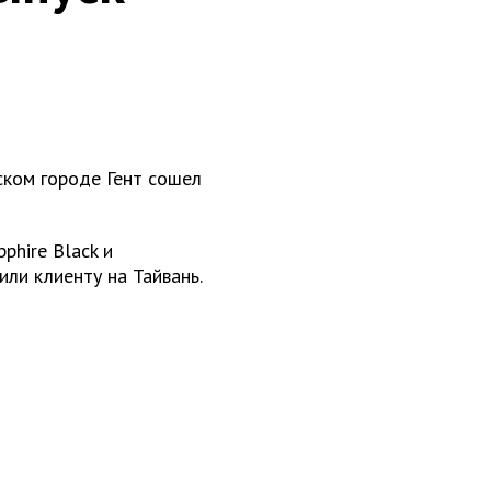
ском городе Гент сошел
phire Black и
ли клиенту на Тайвань.