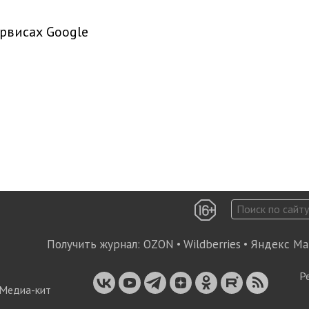
рвисах Google
Получить журнал:
OZON
•
Wildberries
•
Яндекс Ма
Р
Медиа-кит