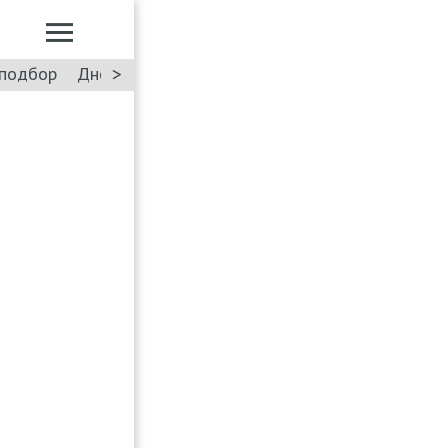
>
подбор
Дневник: Лада Искра
Такси
Форум
ПДД