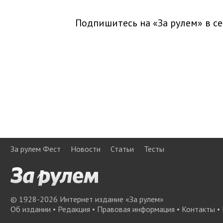
Подпишитесь на «За рулем» в
се
За рулем Фест
Новости
Статьи
Тесты
© 1928-
2026
Интернет издание «За рулем»
Об издании
•
Редакция
•
Правовая информация
•
Контакты
•