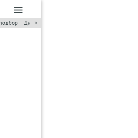
>
подбор
Дневник: Лада Искра
Такси
Форум
ПДД