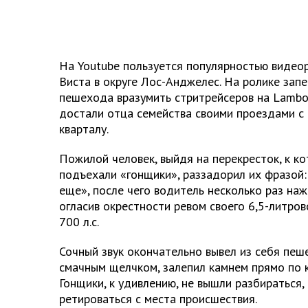
На Youtube пользуется популярностью видеор
Виста в округе Лос-Анджелес. На ролике зап
пешехода вразумить стритрейсеров на Lambor
достали отца семейства своими проездами с
кварталу.
Пожилой человек, выйдя на перекресток, к к
подъехали «гонщики», раззадорил их фразой: 
еще», после чего водитель несколько раз наж
огласив окрестности ревом своего 6,5-литро
700 л.с.
Сочный звук окончательно вывел из себя пеше
смачным щелчком, залепил камнем прямо по к
Гонщики, к удивлению, не вышли разбираться,
ретироваться с места происшествия.