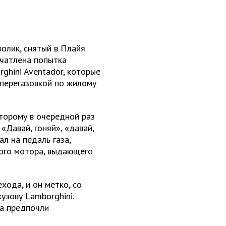
олик, снятый в Плайя
ечатлена попытка
ghini Aventador, которые
 перегазовкой по жилому
оторому в очередной раз
«Давай, гоняй», «давай,
ал на педаль газа,
вого мотора, выдающего
хода, и он метко, со
узову Lamborghini.
 а предпочли