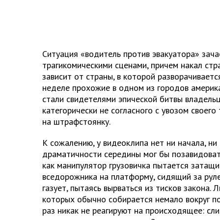
Ситуация «водитель против эвакуатора» зач
трагикомическими сценами, причем накал стр
зависит от страны, в которой разворачиваетс
неделе прохожие в одном из городов америк
стали свидетелями эпической битвы владельц
категорически не согласного с увозом своего
на штрафстоянку.
К сожалению, у видеоклипа нет ни начала, ни 
драматичности середины мог бы позавидовать
как манипулятор грузовичка пытается затащ
вседорожника на платформу, сидящий за рул
газует, пытаясь вырваться из тисков закона. 
которых обычно собирается немало вокруг п
раз никак не реагируют на происходящее: сл