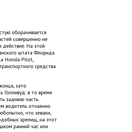
астую оборачивается
астей совершенно не
я действие. На этой
анского штата Флорида
а Honda Pilot,
 транспортного средства
конца, зато
 Голливуд: в то время
ить заднюю часть
ем водитель отчаянно
Любопытно, что зеваки,
одобных зрелищ, на этот
ишком ранний час или