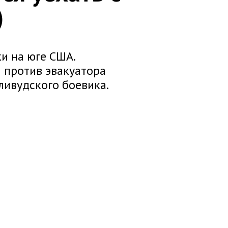
)
и на юге США.
 против эвакуатора
ливудского боевика.