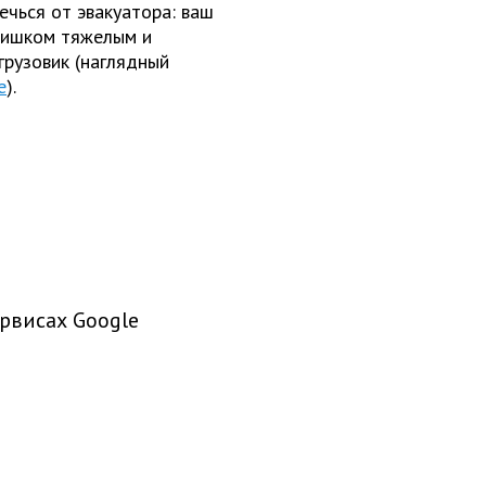
ечься от эвакуатора: ваш
лишком тяжелым и
грузовик (наглядный
е
).
рвисах Google