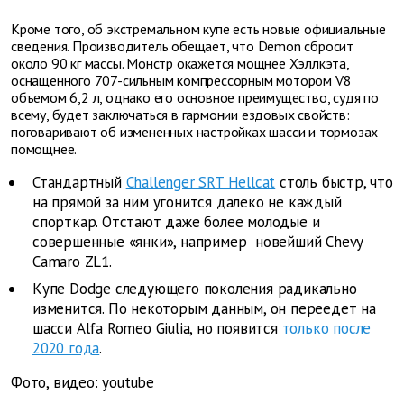
Кроме того, об экстремальном купе есть новые официальные
сведения. Производитель обещает, что Demon сбросит
около 90 кг массы. Монстр окажется мощнее Хэллкэта,
оснащенного 707-сильным компрессорным мотором V8
объемом 6,2 л, однако его основное преимущество, судя по
всему, будет заключаться в гармонии ездовых свойств:
поговаривают об измененных настройках шасси и тормозах
помощнее.
Стандартный
Challenger SRT Hellcat
столь быстр, что
на прямой за ним угонится далеко не каждый
спорткар. Отстают даже более молодые и
совершенные «янки», например
новейший Chevy
Camaro ZL1.
Купе Dodge следующего поколения радикально
изменится. По некоторым данным, он переедет на
шасси Alfa Romeo Giulia, но появится
только после
2020 года
.
Фото, видео: youtube