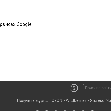
рвисах Google
Получить журнал:
OZON
•
Wildberries
•
Яндекс Ма