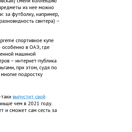
овская) смели коллекцию
 предметы из нее можно
: за футболку, например,
(разновидность свитера) –
Supreme спортивное купе
– особенно в ОАЭ, где
леенной машиной
тров – интернет-публика
гами, при этом, судя по
 многие подростку
-таки
выпустит свой
раньше чем в 2021 году.
т и сможет сам сесть за