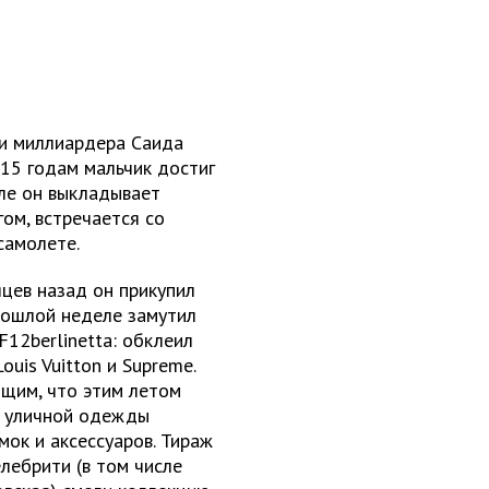
 и миллиардера Саида
15 годам мальчик достиг
але он выкладывает
ом, встречается со
самолете.
цев назад он прикупил
прошлой неделе замутил
F12berlinetta: обклеил
ouis Vuitton и Supreme.
бщим, что этим летом
ь уличной одежды
ок и аксессуаров. Тираж
лебрити (в том числе