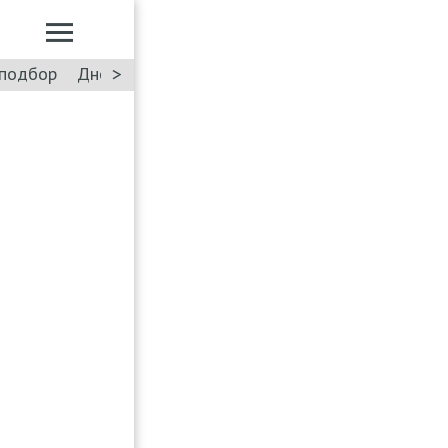
>
подбор
Дневник: Лада Искра
Такси
Форум
ПДД