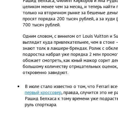
Рашид Белхаса, Филипп Киркоров и Яна Рудк
целиком менее чем за месяц, и теперь найти
только на вторичном рынке за бешеные деньги
просят порядка 200 тысяч рублей, а за худи 
700 тысяч рублей.
Одним словом, с винилом от Louis Vuitton и 
выглядит куда привлекательнее, чем в стоке 
знают толк в лакшери-брендах. Ролик с обк
подростка набрал уже порядка 2 млн просмо
обожает смотреть, как юный мажор сорит день
большому количеству отрицательных оценок,
откровенно завидуют.
В июле стало известно о том, что Ferrari все
первый кроссовер
, правда, случится это не 
Рашид Белхаса к тому времени уже подрасте
руль спорткара.