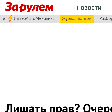
НОВОСТИ
#
ИнтерАвтоМеханика
Журнал на дом
Разбо
Лишать прав? Очер