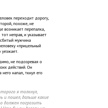
еловек переходит дорогу,
оторой, похоже, не
е возникает перепалка,
тот неправ, и указывает
 сбитый мужчина
человеку «прицельный
о уезжает.
димо, не подозревая о
воих действий. Он
него напал, ткнул его
оторого я толкнул,
ь и пошел, дальше какие
то должен погрозить