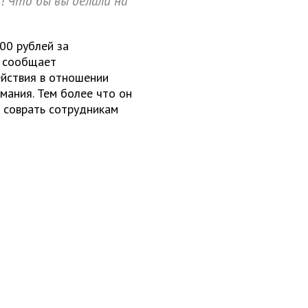
! Что бы вы делали на
00 рублей за
, сообщает
ействия в отношении
мания. Тем более что он
я соврать сотрудникам