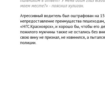
пальчиком в ответ? У меня один глаз всего
моем месте?» - пояснил хулиган.
Агрессивный водитель был оштрафован на 15
непредоставление преимущества пешеходам
«НГС.Красноярск», и хорошо бы, чтобы его д
пожилого мужчины также не остались без вни
свою вину не признал, не извинился, а пыталс
полиции.