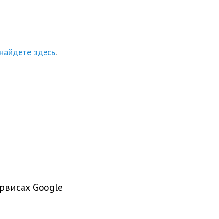
 найдете здесь
.
рвисах Google