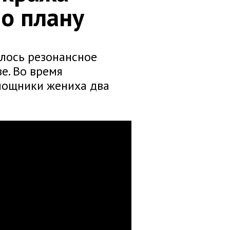
о плану
лось резонансное
е. Во время
мощники жениха два