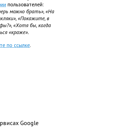
рии
пользователей:
перь можно брать», «На
дохляки», «Покажите, в
фы?»,
«Хотя бы, когда
ься «краже».
те по ссылке
.
рвисах Google