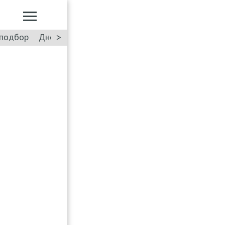
>
подбор
Дневник: Лада Искра
Такси
Форум
ПДД