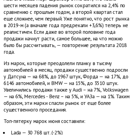
шести месяцев падения рынок сократился на 2,4% по
сравнению с прошлым годом, а второй квартал стал
еще сложнее, чем первый. Уже понятно, что рост рынка
в 2019-м (а вначале года предрекали +3,6%) теперь не
реалистичен. Если даже во второй половине года
продажи начнут расти, самое большее, на что можно
было бы рассчитывать, —
повторение результата 2018
года.
Из марок, которые преодолели
планку в тысячу
автомобилей в месяц, продажи существенно
подросли
у Датсуна — на 68%, до 1967 штук, Форда — на 17%, до
6146 автомобилей, и BMW — на 15%,
до 3510 штук.
Увеличились продажи также у
Audi
– на 7%, Volkswagen
— на 6%,
Mercedes
-
Benz
– на 5%, и УАЗа — на 1%. Таким
образом, эти марки спасли рынок от еще более
существенного проседания.
Топ-пятерку марок июня составили:
Lada — 30 768 шт. (-2%)