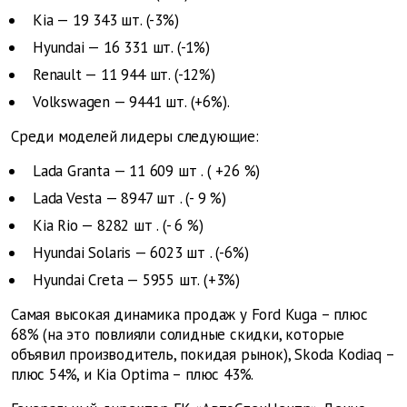
Kia — 19 343 шт. (-3%)
Hyundai — 16 331 шт. (-1%)
Renault — 11 944 шт. (-12%)
Volkswagen — 9441 шт. (+6%).
Среди моделей лидеры следующие:
Lada Granta — 11 609
шт
. (
+26
%)
Lada Vesta — 8947
шт
. (-
9
%)
Kia Rio — 8282
шт
.
(-
6
%)
Hyundai Solaris — 6023
шт
.
(-6%)
Hyundai
Creta
— 5955 шт. (+3%)
Самая высокая динамика продаж у
Ford
Kuga
– плюс
68% (на это повлияли солидные скидки, которые
объявил производитель, покидая рынок),
Skoda
Kodiaq
–
плюс 54%, и
Kia
Optima
– плюс 43%.