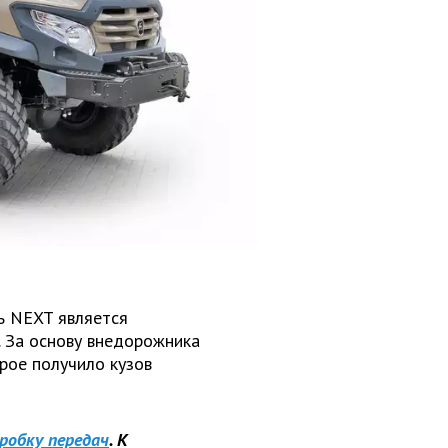
ь NEXT является
. За основу внедорожника
рое получило кузов
робку передач
. К