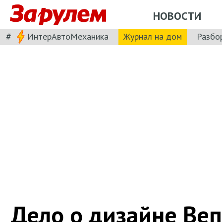
НОВОСТИ
#
ИнтерАвтоМеханика
Журнал на дом
Разбо
Дело о дизайне Веп