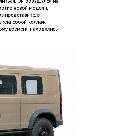
литься. Он обращался на
ботке новой модели,
ов представителя
вляла собой коллаж
тому времени находились