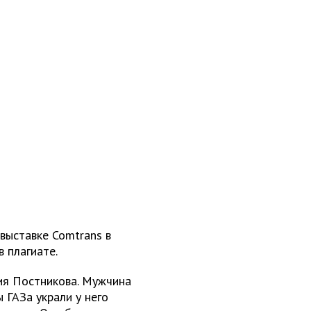
выставке Comtrans в
в плагиате.
ия Постникова. Мужчина
ы ГАЗа украли у него