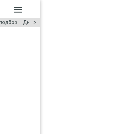
>
подбор
Дневник: Лада Искра
Такси
Форум
ПДД