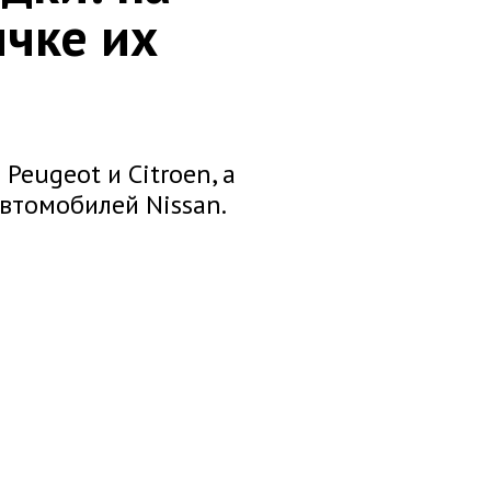
ичке их
eugeot и Сitroen, а
втомобилей Nissan.