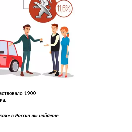
частвовало 1900
ка.
ах» в России вы найдете