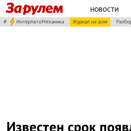
НОВОСТИ
#
ИнтерАвтоМеханика
Журнал на дом
Разбо
Известен срок поя