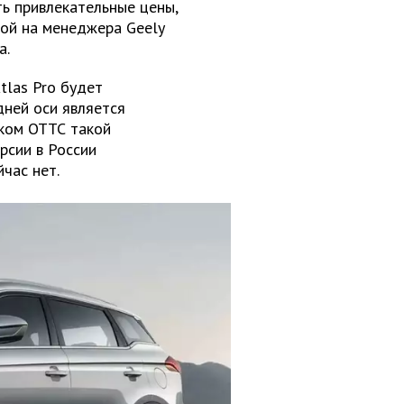
ь привлекательные цены,
кой на менеджера Geely
а.
tlas Pro будет
дней оси является
ском ОТТС такой
рсии в России
час нет.