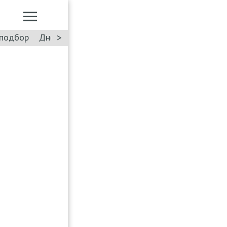
>
подбор
Дневник: Лада Искра
Такси
Форум
ПДД