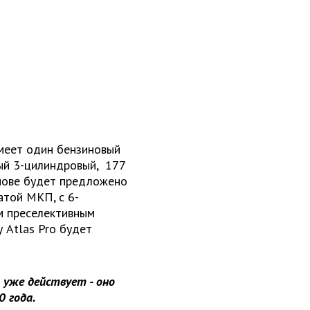
имеет один бензиновый
ный 3-цилиндровый, 177
основе будет предложено
атой МКП, с 6-
м преселективным
у Atlas Pro будет
o уже действует - оно
0 года.