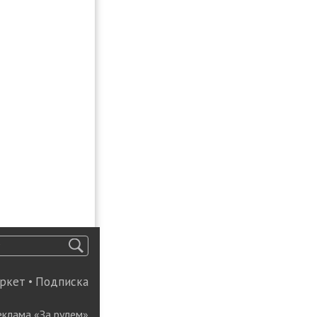
ркет
•
Подписка
еклама «За рулем»