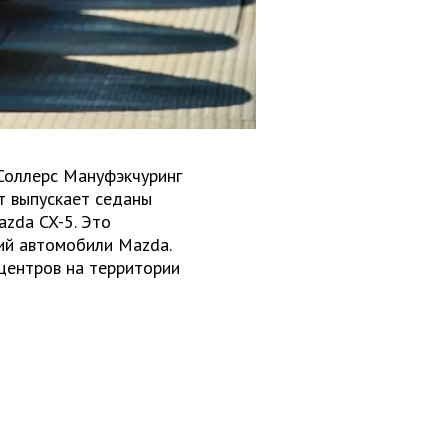
Соллерс Мануфэкчуринг
т выпускает седаны
zda CX-5. Это
ий автомобили Mazda.
центров на территории