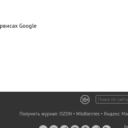
рвисах Google
Получить журнал:
OZON
•
Wildberries
•
Яндекс Ма
Р