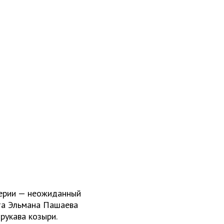
серии — неожиданный
та Эльмана Пашаева
рукава козыри.