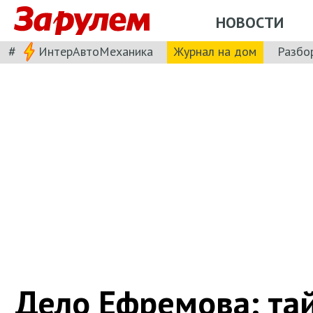
НОВОСТИ
#
ИнтерАвтоМеханика
Журнал на дом
Разбо
Дело Ефремова: та