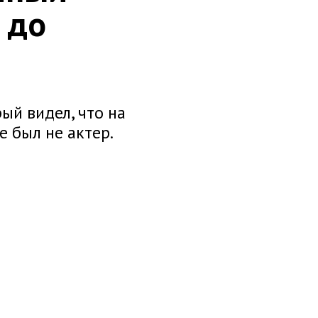
 до
ый видел, что на
e был не актер.