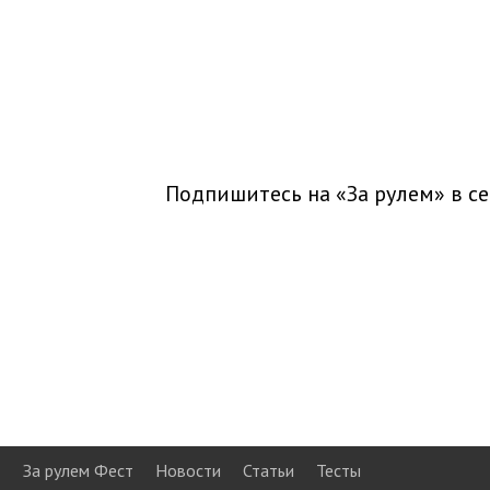
Подпишитесь на «За рулем» в
се
За рулем Фест
Новости
Статьи
Тесты