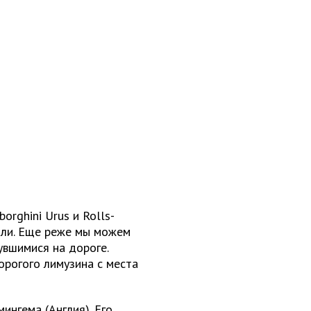
rghini Urus и Rolls-
или. Еще реже мы можем
увшимися на дороге.
орогого лимузина с места
ингема (Англия). Его