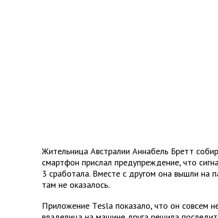
Жительница Австралии Аннабель Бретт собира
смартфон прислал предупреждение, что сигн
3 сработала. Вместе с другом она вышли на п
там не оказалось.
Приложение Тesla показало, что он совсем не
владелица на машине друга решила последить