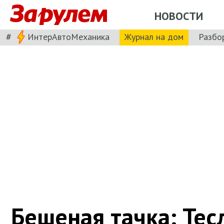
НОВОСТИ
#
ИнтерАвтоМеханика
Журнал на дом
Разбо
Бешеная тачка: Тесл