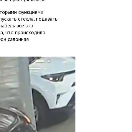
оторыми функциями
пускать стекла, подавать
набель все это
а, что происходило
фон салонная