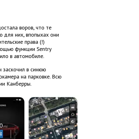
остала воров, что те
ю для них, впопыхах они
тельские права (!)
мощью функции Sentry
ило в автомобиле.
н заскочил в синюю
камера на парковке. Всю
ии Канберры.