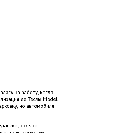
лась на работу, когда
ализация ее Теслы Model
арковку, но автомобиля
далеко, так что
 за преступниками.