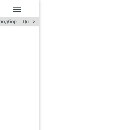
>
подбор
Дневник: Лада Искра
Такси
Форум
ПДД