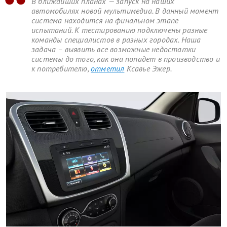
В ближайших планах — запуск на наших
автомобилях новой мультимедиа. В данный момент
система находится на финальном этапе
испытаний. К тестированию подключены разные
команды специалистов в разных городах. Наша
задача – выявить все возможные недостатки
системы до того, как она попадет в производство и
к потребителю,
отметил
Ксавье Эжер.