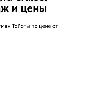
аж и цены
гман Тойоты по цене от