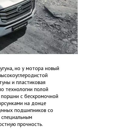
угуна, но у мотора новый
 высокоуглеродистой
туны и пластиковая
по технологии полой
е поршни с бескромочной
орсунками на донце
унных подшипников со
 специальным
стную прочность.